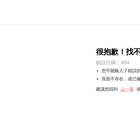
很抱歉！找
錯誤代碼：404
您可能輸入了錯誤
頁面不存在，或已
建議您回到
上一頁